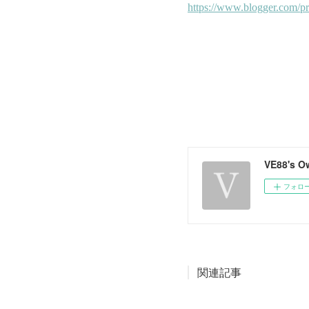
VE88's O
フォロ
関連記事