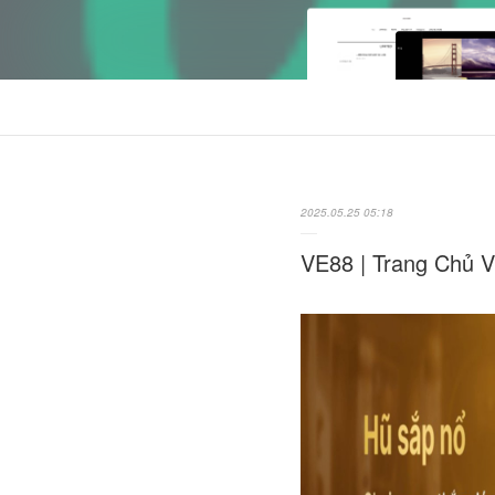
2025.05.25 05:18
VE88 | Trang Chủ 