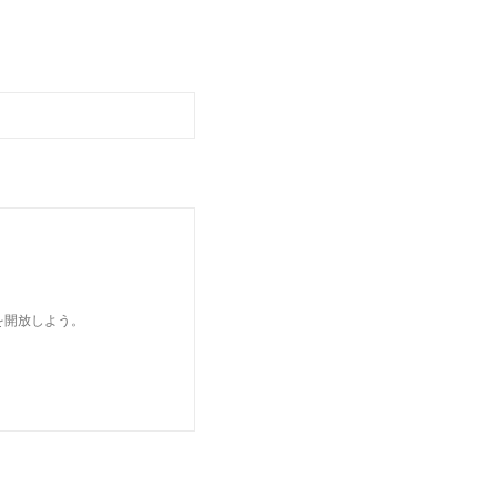
を開放しよう。